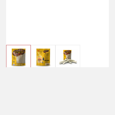
$7.99
Savory Prime Mini
American Retriever Roll
7 pack